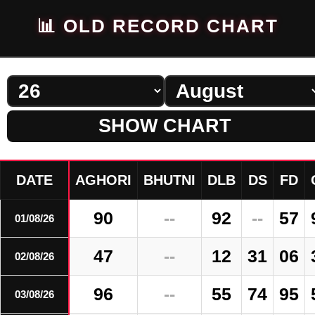
📊 OLD RECORD CHART
SHOW CHART
DATE
AGHORI
BHUTNI
DLB
DS
FD
90
--
92
--
57
01/08/26
47
--
12
31
06
02/08/26
96
--
55
74
95
03/08/26