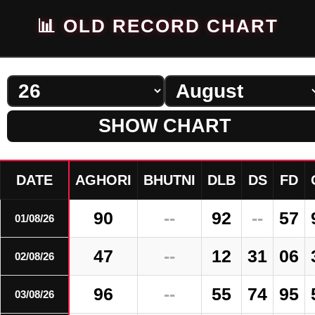
📊 OLD RECORD CHART
SHOW CHART
DATE
AGHORI
BHUTNI
DLB
DS
FD
90
--
92
--
57
01/08/26
47
--
12
31
06
02/08/26
96
--
55
74
95
03/08/26