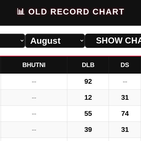
📊 OLD RECORD CHART
SHOW CH
BHUTNI
DLB
DS
--
92
--
--
12
31
--
55
74
--
39
31