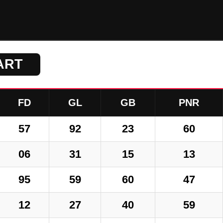
ART
FD
GL
GB
PNR
57
92
23
60
06
31
15
13
95
59
60
47
12
27
40
59