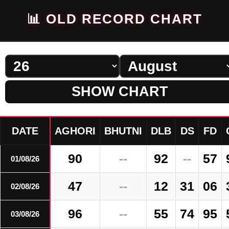
📊 OLD RECORD CHART
SHOW CHART
DATE
AGHORI
BHUTNI
DLB
DS
FD
90
--
92
--
57
01/08/26
47
--
12
31
06
02/08/26
96
--
55
74
95
03/08/26