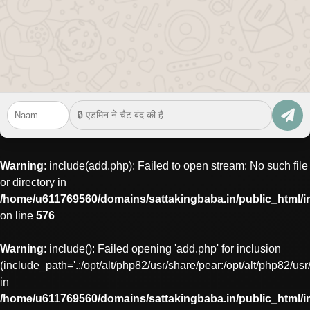
Warning
: include(add.php): Failed to open stream: No such file
or directory in
/home/u611769560/domains/sattakingbaba.in/public_html/
on line
576
Warning
: include(): Failed opening 'add.php' for inclusion
(include_path='.:/opt/alt/php82/usr/share/pear:/opt/alt/php82/usr
in
/home/u611769560/domains/sattakingbaba.in/public_html/